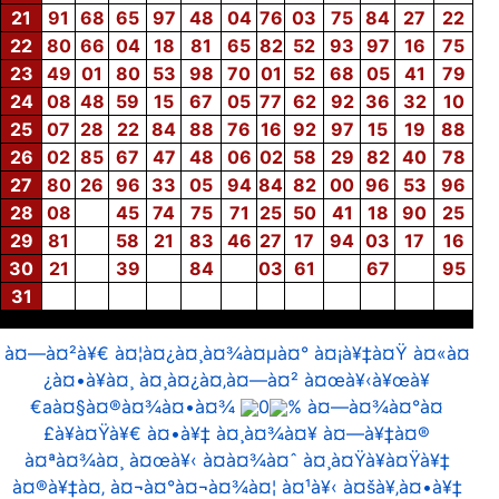
21
91
68
65
97
48
04
76
03
75
84
27
22
22
80
66
04
18
81
65
82
52
93
97
16
75
23
49
01
80
53
98
70
01
52
68
05
41
79
24
08
48
59
15
67
05
77
62
92
36
32
10
25
07
28
22
84
88
76
16
92
97
15
19
88
26
02
85
67
47
48
06
02
58
29
82
40
78
27
80
26
96
33
05
94
84
82
00
96
53
96
28
08
45
74
75
71
25
50
41
18
90
25
29
81
58
21
83
46
27
17
94
03
17
16
30
21
39
84
03
61
67
95
31
à¤—à¤²à¥€ à¤¦à¤¿à¤¸à¤¾à¤µà¤° à¤¡à¥‡à¤Ÿ à¤«à¤
¿à¤•à¥à¤¸ à¤¸à¤¿à¤‚à¤—à¤² à¤œà¥‹à¥œà¥
€aà¤§à¤®à¤¾à¤•à¤¾
0
% à¤—à¤¾à¤°à¤
£à¥à¤Ÿà¥€ à¤•à¥‡ à¤¸à¤¾à¤¥ à¤—à¥‡à¤®
à¤ªà¤¾à¤¸ à¤œà¥‹ à¤­à¤¾à¤ˆ à¤¸à¤Ÿà¥à¤Ÿà¥‡
à¤®à¥‡à¤‚ à¤¬à¤°à¤¬à¤¾à¤¦ à¤¹à¥‹ à¤šà¥‚à¤•à¥‡