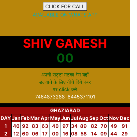
CLICK FOR CALL
AVAILABLE ON WHATS APP
SHIV GANESH
00
अपनी सट्टा मटका गेम यहाँ
डलवाने के लिए नीचे दिये नंबर
पर
click
करे
7464873288
,
8445371101
GHAZIABAD
DAY
Jan
Feb
Mar
Apr
May
Jun
Jul
Aug
Sep
Oct
Nov
Dec
1
40
92
83
63
40
97
34
89
82
70
49
91
2
12
60
06
17
00
16
08
58
14
09
44
29