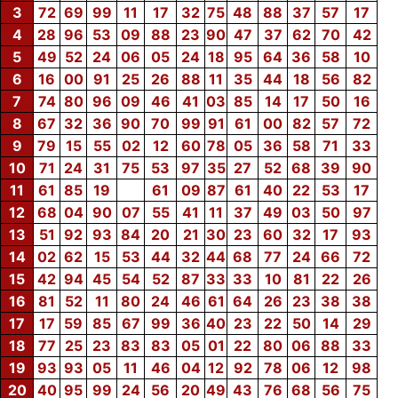
3
72
69
99
11
17
32
75
48
88
37
57
17
4
28
96
53
09
88
23
90
47
37
62
70
42
5
49
52
24
06
05
24
18
95
64
36
58
10
6
16
00
91
25
26
88
11
35
44
18
56
82
7
74
80
96
09
46
41
03
85
14
17
50
16
8
67
32
36
90
70
99
91
61
00
82
57
72
9
79
15
55
02
12
60
78
05
36
58
71
33
10
71
24
31
75
53
97
35
27
52
68
39
90
11
61
85
19
61
09
87
61
40
22
53
17
12
68
04
90
07
55
41
11
37
49
03
50
97
13
51
92
93
84
20
21
30
23
60
32
17
93
14
02
62
15
53
44
32
44
68
77
24
66
72
15
42
94
45
54
52
87
33
33
10
81
22
26
16
81
52
11
80
24
46
61
64
26
23
38
38
17
17
59
85
67
99
36
40
23
22
50
14
29
18
77
25
23
83
83
05
01
22
80
06
88
33
19
93
93
05
11
46
04
12
92
78
06
12
98
20
40
95
99
24
56
20
49
43
76
68
56
75