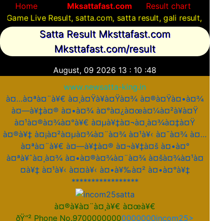
Home
Mksattafast.com
Result chart
e Result, satta.com, satta result, gali result, satta com
Satta Result Mksttafast.com
Mksttafast.com/result
August, 09 2026
13
:
10
:
48
www.newsatta-king.in
à¤…à¤ªà¤¨à¥€ à¤¸à¤Ÿà¥à¤Ÿà¤¾ à¤®à¤Ÿà¤•à¤¾
à¤—à¥‡à¤® à¤•à¤¾ à¤°à¤¿à¤œà¤¼à¤²à¥à¤Ÿ
à¤¹à¤®à¤¾à¤°à¥€ à¤µà¥‡à¤¬à¤¸à¤¾à¤‡à¤Ÿ
à¤®à¥‡ à¤¡à¤²à¤µà¤¾à¤¨à¤¾ à¤¹à¥‹ à¤¯à¤¾ à¤…
à¤ªà¤¨à¥€ à¤—à¥‡à¤® à¤¬à¥‡à¤š à¤•à¤°
à¤ªà¥ˆà¤¸à¤¾ à¤•à¤®à¤¾à¤¨à¤¾ à¤šà¤¾à¤¹à¤
¤à¥‡ à¤¹à¥‹ à¤¤à¥‹ à¤•à¥‰à¤² à¤•à¤°à¥‡
*****************
à¤®à¥à¤¨à¤¸à¥€ à¤œà¥€
ðŸ“² Phone No.9700000000
0000000incom25>