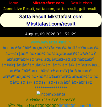
Home
Mksattafast.com
Result chart
e Result, satta.com, satta result, gali result, satta com
Satta Result Mksttafast.com
Mksttafast.com/result
August, 09 2026
03
:
52
:
29
www.newsatta-king.in
à¤…à¤ªà¤¨à¥€ à¤¸à¤Ÿà¥à¤Ÿà¤¾ à¤®à¤Ÿà¤•à¤¾
à¤—à¥‡à¤® à¤•à¤¾ à¤°à¤¿à¤œà¤¼à¤²à¥à¤Ÿ
à¤¹à¤®à¤¾à¤°à¥€ à¤µà¥‡à¤¬à¤¸à¤¾à¤‡à¤Ÿ
à¤®à¥‡ à¤¡à¤²à¤µà¤¾à¤¨à¤¾ à¤¹à¥‹ à¤¯à¤¾ à¤…
à¤ªà¤¨à¥€ à¤—à¥‡à¤® à¤¬à¥‡à¤š à¤•à¤°
à¤ªà¥ˆà¤¸à¤¾ à¤•à¤®à¤¾à¤¨à¤¾ à¤šà¤¾à¤¹à¤
¤à¥‡ à¤¹à¥‹ à¤¤à¥‹ à¤•à¥‰à¤² à¤•à¤°à¥‡
*****************
à¤®à¥à¤¨à¤¸à¥€ à¤œà¥€
ðŸ“² Phone No.9700000000
0000000incom25>