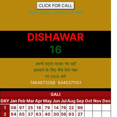
CLICK FOR CALL
AVAILABLE ON WHATS APP
DISHAWAR
16
अपनी सट्टा मटका गेम यहाँ
डलवाने के लिए नीचे दिये नंबर
पर
click
करे
7464873288
,
8445371101
GALI
DAY
Jan
Feb
Mar
Apr
May
Jun
Jul
Aug
Sep
Oct
Nov
Dec
1
08
97
25
18
79
14
76
22
96
2
94
65
37
63
40
30
56
93
27