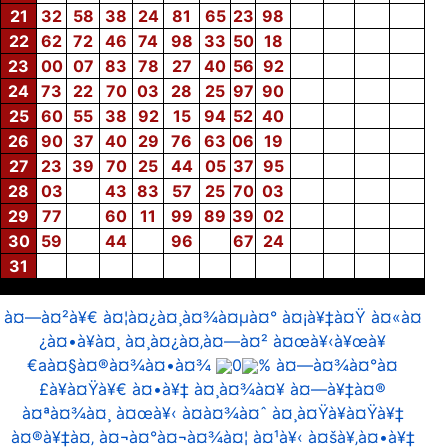
21
32
58
38
24
81
65
23
98
22
62
72
46
74
98
33
50
18
23
00
07
83
78
27
40
56
92
24
73
22
70
03
28
25
97
90
25
60
55
38
92
15
94
52
40
26
90
37
40
29
76
63
06
19
27
23
39
70
25
44
05
37
95
28
03
43
83
57
25
70
03
29
77
60
11
99
89
39
02
30
59
44
96
67
24
31
à¤—à¤²à¥€ à¤¦à¤¿à¤¸à¤¾à¤µà¤° à¤¡à¥‡à¤Ÿ à¤«à¤
¿à¤•à¥à¤¸ à¤¸à¤¿à¤‚à¤—à¤² à¤œà¥‹à¥œà¥
€aà¤§à¤®à¤¾à¤•à¤¾
0
% à¤—à¤¾à¤°à¤
£à¥à¤Ÿà¥€ à¤•à¥‡ à¤¸à¤¾à¤¥ à¤—à¥‡à¤®
à¤ªà¤¾à¤¸ à¤œà¥‹ à¤­à¤¾à¤ˆ à¤¸à¤Ÿà¥à¤Ÿà¥‡
à¤®à¥‡à¤‚ à¤¬à¤°à¤¬à¤¾à¤¦ à¤¹à¥‹ à¤šà¥‚à¤•à¥‡