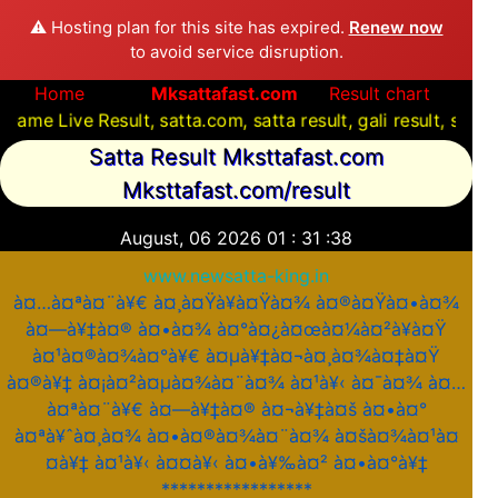
⚠️ Hosting plan for this site has expired.
Renew now
to avoid service disruption.
Home
Mksattafast.com
Result chart
 Result, satta.com, satta result, gali result, satta com,
Satta Result Mksttafast.com
Mksttafast.com/result
August, 06 2026
01
:
31
:
38
www.newsatta-king.in
à¤…à¤ªà¤¨à¥€ à¤¸à¤Ÿà¥à¤Ÿà¤¾ à¤®à¤Ÿà¤•à¤¾
à¤—à¥‡à¤® à¤•à¤¾ à¤°à¤¿à¤œà¤¼à¤²à¥à¤Ÿ
à¤¹à¤®à¤¾à¤°à¥€ à¤µà¥‡à¤¬à¤¸à¤¾à¤‡à¤Ÿ
à¤®à¥‡ à¤¡à¤²à¤µà¤¾à¤¨à¤¾ à¤¹à¥‹ à¤¯à¤¾ à¤…
à¤ªà¤¨à¥€ à¤—à¥‡à¤® à¤¬à¥‡à¤š à¤•à¤°
à¤ªà¥ˆà¤¸à¤¾ à¤•à¤®à¤¾à¤¨à¤¾ à¤šà¤¾à¤¹à¤
¤à¥‡ à¤¹à¥‹ à¤¤à¥‹ à¤•à¥‰à¤² à¤•à¤°à¥‡
*****************