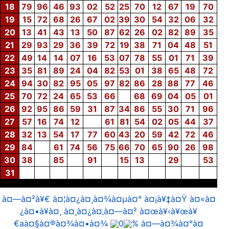
18
79
96
46
93
02
52
25
70
12
67
19
70
19
15
72
68
26
67
02
39
30
54
32
06
32
20
13
41
43
13
50
87
62
26
02
82
89
35
21
29
93
29
36
39
72
19
38
71
04
48
51
22
49
14
14
07
16
53
07
78
55
01
71
39
23
35
81
89
24
04
82
53
01
38
65
48
72
24
94
30
82
95
05
97
82
86
28
88
77
46
25
70
72
24
65
53
66
68
69
04
05
01
26
92
95
86
59
31
87
34
86
55
30
71
96
27
57
16
74
12
61
81
54
02
05
44
37
28
32
13
54
17
77
60
43
20
59
42
72
46
29
84
61
74
56
75
66
70
65
90
26
98
30
38
85
91
15
13
29
53
31
à¤—à¤²à¥€ à¤¦à¤¿à¤¸à¤¾à¤µà¤° à¤¡à¥‡à¤Ÿ à¤«à¤
¿à¤•à¥à¤¸ à¤¸à¤¿à¤‚à¤—à¤² à¤œà¥‹à¥œà¥
€aà¤§à¤®à¤¾à¤•à¤¾
0
% à¤—à¤¾à¤°à¤