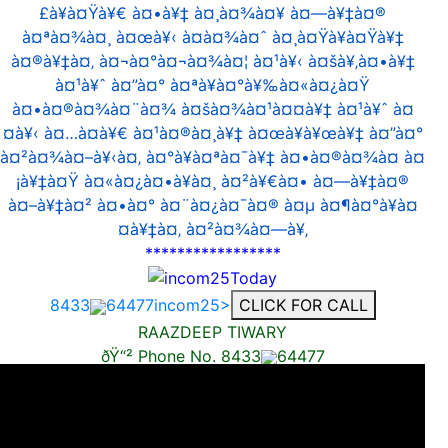
£à¥à¤Ÿà¥€ à¤•à¥‡ à¤¸à¤¾à¤¥ à¤—à¥‡à¤®
à¤ªà¤¾à¤¸ à¤œà¥‹ à¤­à¤¾à¤ˆ à¤¸à¤Ÿà¥à¤Ÿà¥‡
à¤®à¥‡à¤‚ à¤¬à¤°à¤¬à¤¾à¤¦ à¤¹à¥‹ à¤šà¥‚à¤•à¥‡
à¤¹à¥ˆ à¤”à¤° à¤ªà¥à¤°à¥‰à¤«à¤¿à¤Ÿ
à¤•à¤®à¤¾à¤¨à¤¾ à¤šà¤¾à¤¹à¤¤à¥‡ à¤¹à¥ˆ à¤
¤à¥‹ à¤…à¤­à¥€ à¤¹à¤®à¤¸à¥‡ à¤œà¥à¥œà¥‡ à¤”à¤°
à¤²à¤¾à¤–à¥‹à¤‚ à¤°à¥à¤ªà¤¯à¥‡ à¤•à¤®à¤¾à¤ à¤
¡à¥‡à¤Ÿ à¤«à¤¿à¤•à¥à¤¸ à¤²à¥€à¤• à¤—à¥‡à¤®
à¤–à¥‡à¤² à¤•à¤° à¤¨à¤¿à¤¯à¤® à¤µ à¤¶à¤°à¥à¤
¤à¥‡à¤‚ à¤²à¤¾à¤—à¥‚
*****************
8433
64477incom25>
CLICK FOR CALL
RAAZDEEP TIWARY
ðŸ“² Phone No. 8433
64477
AVAILABLE ON WHATS APP