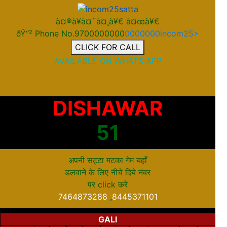
à¤®à¥à¤¨à¤¸à¥€ à¤œà¥€
ðŸ“² Phone No.9700000000
0000000incom25>
CLICK FOR CALL
AVAILABLE ON WHATS APP
DISHAWAR
51
अपनी सट्टा मटका गेम यहाँ
डलवाने के लिए नीचे दिये नंबर
पर
click
करे
7464873288
,
8445371101
GALI