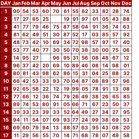
DAY
Jan
Feb
Mar
Apr
May
Jun
Jul
Aug
Sep
Oct
Nov
Dec
1
90
54
53
60
70
61
55
62
33
82
28
74
2
17
27
65
25
19
91
97
01
05
43
88
3
41
77
79
46
75
87
58
04
91
36
74
63
4
81
62
49
51
30
87
52
17
03
85
57
92
5
48
73
42
10
69
34
72
98
57
97
17
40
6
53
77
40
77
30
50
70
38
30
00
75
06
7
14
95
27
96
95
31
56
08
48
67
12
8
96
37
42
20
69
10
89
46
08
14
98
01
9
80
81
43
98
62
86
15
31
04
25
88
32
10
66
42
53
33
93
70
04
87
08
89
57
96
11
92
65
58
22
12
19
99
05
78
91
13
08
12
77
66
12
36
74
79
26
49
38
26
65
85
13
89
74
53
80
91
05
66
71
67
23
50
37
14
39
33
23
39
33
52
64
49
27
34
27
95
15
94
11
54
07
69
93
77
24
99
38
69
53
16
69
60
79
94
13
88
57
63
95
43
08
20
17
11
29
56
55
70
14
71
68
78
07
49
58